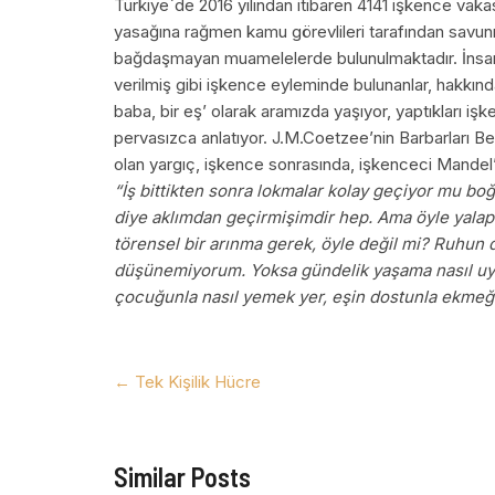
Türkiye`de 2016 yılından itibaren 4141 işkence vakas
yasağına rağmen kamu görevlileri tarafından savunm
bağdaşmayan muamelelerde bulunulmaktadır. İnsanlı
verilmiş gibi işkence eyleminde bulunanlar, hakkında
baba, bir eş’ olarak aramızda yaşıyor, yaptıkları işk
pervasızca anlatıyor. J.M.Coetzee’nin Barbarları B
olan yargıç, işkence sonrasında, işkenceci Mandel’e
“İş bittikten sonra lokmalar kolay geçiyor mu boğ
diye aklımdan geçirmişimdir hep. Ama öyle yalapşa
törensel bir arınma gerek, öyle değil mi? Ruhun d
düşünemiyorum. Yoksa gündelik yaşama nasıl uy
çocuğunla nasıl yemek yer, eşin dostunla ekmeği
←
Tek Kişilik Hücre
Similar Posts