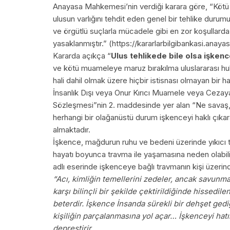
Anayasa Mahkemesi’nin verdiği karara göre, “Kötü
ulusun varlığını tehdit eden genel bir tehlike duru
ve örgütlü suçlarla mücadele gibi en zor koşullard
yasaklanmıştır.” (https://kararlarbilgibankasi.anay
Kararda açıkça “
Ulus tehlikede bile olsa işke
ve kötü muameleye maruz bırakılma uluslararası hu
hali dahil olmak üzere hiçbir istisnası olmayan bir 
İnsanlık Dışı veya Onur Kırıcı Muamele veya Cezaya 
Sözleşmesi”nin 2. maddesinde yer alan “Ne savaş, ne
herhangi bir olağanüstü durum işkenceyi haklı çık
almaktadır.
İşkence, mağdurun ruhu ve bedeni üzerinde yıkıcı ta
hayatı boyunca travma ile yaşamasına neden olabilir
adlı eserinde işkenceye bağlı travmanın kişi üzerinde
“Acı, kimliğin temellerini zedeler, ancak savunma
karşı bilinçli bir şekilde çektirildiğinde hissedi
beterdir. İşkence İnsanda sürekli bir dehşet ged
kişiliğin parçalanmasına yol açar… İşkenceyi hatır
depreştirir.