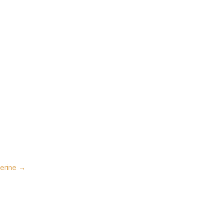
erine
→