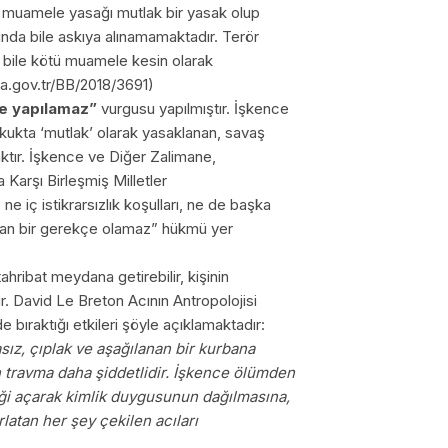
 muamele yasağı mutlak bir yasak olup
munda bile askıya alınamamaktadır. Terör
a bile kötü muamele kesin olarak
asa.gov.tr/BB/2018/3691)
nce yapılamaz”
vurgusu yapılmıştır. İşkence
kukta ‘mutlak’ olarak yasaklanan, savaş
haktır. İşkence ve Diğer Zalimane,
Karşı Birleşmiş Milletler
 iç istikrarsızlık koşulları, ne de başka
aran bir gerekçe olamaz” hükmü yer
hribat meydana getirebilir, kişinin
. David Le Breton Acının Antropolojisi
 bıraktığı etkileri şöyle açıklamaktadır:
sız, çıplak ve aşağılanan bir kurbana
len travma daha şiddetlidir. İşkence ölümden
iği açarak kimlik duygusunun dağılmasına,
latan her şey çekilen acıları