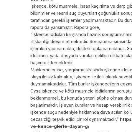
İşkence, kötü muamele, insan kaçırılma ve darp gib
bildirimler ve resmi suç duyuruları çoğunlukla sonu
tarafından gerekli işlemler yapılmamaktadır. Bu dur
rapora da yansımıştır. Rapora göre,
“İşkence iddiaları karşısında hazırlık soruşturmaların
alışkanlığı devam etmektedir. Soruşturma sırasında 
işlemleri yapmamakta, delilleri toplamamaktadır. Sa
iddialarını yada dosyada varolan delilleri dikkate a
başvuru istemektedir.
Mahkemeler ise, yargılama sırasında işkence iddiası
olaya ilgisiz kalmakta, işkence ile ilgili olarak sav
duymamaktadırlar. Tüm bunlar işkencecilerin ceza
Oysa işkence ve kötü muamele iddialarının soruşturu
beklenmemeli, bu konuda yeterli şüphe olması du
başlatılmalıdır. İşleyen kurallar ve hesap verebilirlik 
işkence suçu nedeniyle haklarında dava açılan kollu
cezasızlığı teşvik edici bir rol oynamaktadır.”
http
ve-kence-glerle-dayan-g/