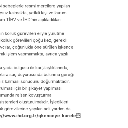
i sebeplerle resmi mercilere yapılan
çsuz kalmakta, yetkili kişi ve kurum
um TİHV ve İHD’nin açıkladıkları
ın kolluk görevlileri eliyle yürütme
kolluk görevlileri çoğu kez, gerekli
vcılar, çoğunlukla öne sürülen işkence
larak işlem yapmamakta, ayrıca yazılı
 yada bulgusu ile karşılaştıklarında,
cılıklara suç duyurusunda bulunma gereği
sız kalması sonucunu doğurmaktadır.
lması için bir şikayet yapılması
rumunda re’sen kovuşturma
sistemleri oluşturulmalıdır. İşledikleri
k görevlilerine yapılan adli yardım da
s://www.ihd.org.tr/qkenceye-karele