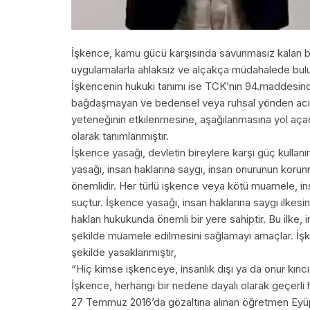
İşkence, kamu gücü karşısında savunmasız kalan bir 
uygulamalarla ahlaksız ve alçakça müdahalede bulun
İşkencenin hukuki tanımı ise TCK’nın 94.maddesinde
bağdaşmayan ve bedensel veya ruhsal yönden acı 
yeteneğinin etkilenmesine, aşağılanmasına yol açac
olarak tanımlanmıştır.
İşkence yasağı, devletin bireylere karşı güç kullanımı
yasağı, insan haklarına saygı, insan onurunun koru
önemlidir. Her türlü işkence veya kötü muamele, insa
suçtur. İşkence yasağı, insan haklarına saygı ilkesini
hakları hukukunda önemli bir yere sahiptir. Bu ilke, 
şekilde muamele edilmesini sağlamayı amaçlar. İş
şekilde yasaklanmıştır,
“Hiç kimse işkenceye, insanlık dışı ya da onur kırıc
İşkence, herhangi bir nedene dayalı olarak geçerli h
27 Temmuz 2016’da gözaltına alınan öğretmen Eyüp 