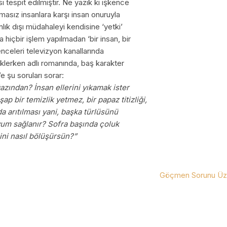
ı tespit edilmiştir. Ne yazık ki işkence
asız insanlara karşı insan onuruyla
k dışı müdahaleyi kendisine ‘yetki’
 hiçbir işlem yapılmadan ‘bir insan, bir
enceleri televizyon kanallarında
eklerken adlı romanında, baş karakter
 şu soruları sorar:
azından? İnsan ellerini yıkamak ister
p bir temizlik yetmez, bir papaz titizliği,
a arıtılması yani, başka türlüsünü
um sağlanır? Sofra başında çoluk
ni nasıl bölüşürsün?”
Göçmen Sorunu Üz