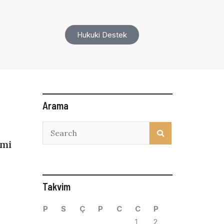
Hukuki Destek
Arama
emi
Takvim
P
S
Ç
P
C
C
P
1
2