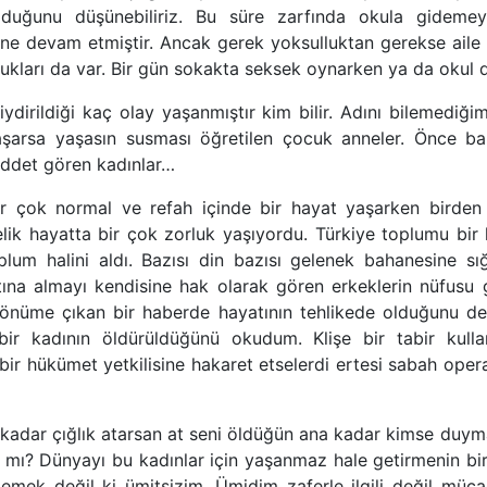
duğunu düşünebiliriz. Bu süre zarfında okula gideme
mine devam etmiştir. Ancak gerek yoksulluktan gerekse aile
ları da var. Bir gün sokakta seksek oynarken ya da okul dö
ydirildiği kaç olay yaşanmıştır kim bilir. Adını bilemediği
̧arsa yaşasın susması öğretilen çocuk anneler. Önce ba
̧iddet gören kadınlar…
 çok normal ve refah içinde bir hayat yaşarken birden
delik hayatta bir çok zorluk yaşıyordu. Türkiye toplumu bir
toplum halini aldı. Bazısı din bazısı gelenek bahanesine sıg
tına almayı kendisine hak olarak gören erkeklerin nüfusu g
önüme çıkan bir haberde hayatının tehlikede olduğunu de
r kadının öldürüldüğünü okudum. Klişe bir tabir kulla
rı bir hükümet yetkilisine hakaret etselerdi ertesi sabah ope
 kadar çığlık atarsan at seni öldüğün ana kadar kimse du
mı? Dünyayı bu kadınlar için yaşanmaz hale getirmenin bi
 değil ki ümitsizim. Ümidim zaferle ilgili değil müca