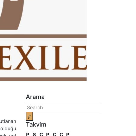
Arama
kutlanan
Takvim
 olduğu
P
S
Ç
P
C
C
P
çok yol