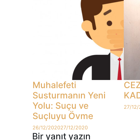
Muhalefeti
CE
Susturmanın Yeni
KA
Yolu: Suçu ve
27/12
Suçluyu Övme
26/12/2020
27/12/2020
Bir yanıt yazın