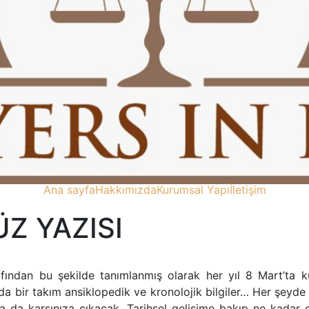
Ana sayfa
Hakkımızda
Kurumsal Yapı
İletişim
̈Z YAZISI
arafından bu şekilde tanımlanmış olarak her yıl 8 Mart’ta 
nda bir takım ansiklopedik ve kronolojik bilgiler… Her şeyde
da da karşınıza çıkacak. Tarihsel gelişime bakıp ne kadar 