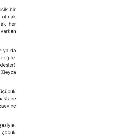
cik bir
ın olmak
mak her
 varken
ye ya da
değiliz
eşler)
n (Beyza
çücük
 hastane
zaevine
esiyle,
n çocuk