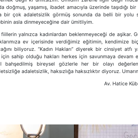
doğmuş, yaşamış, ibadet amacıyla üzerinde taşıdığı bir
 bir çok adaletsizlik görmüş sonunda da belli bir yolu 
ebinin asla dinmeyeceğine dair ümitliyim.
n fiillerin yalnızca kadınlardan beklenmeyeceği de aşikar. G
larımıza ev içerisinde verdiğimiz eğitimin, kendimize biç
ağını biliyoruz. “Kadın Hakları” diyerek bir cinsiyet atfı ya
u için sahip olduğu hakları herkes için savunmaya devam 
l bahşedilmiş bireysel gözlerle her bir olayı değerle
letsizliğe adaletsizlik, haksızlığa haksızlıktır diyoruz. Umar
Av. Hatice Kü