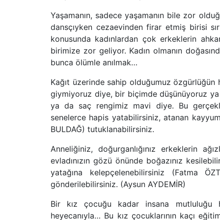
Yaşamanın, sadece yaşamanın bile zor olduğ
dansçıyken cezaevinden firar etmiş birisi sır
konusunda kadınlardan çok erkeklerin ahkam
birimize zor geliyor. Kadın olmanın doğasınd
bunca ölümle anılmak…
Kağıt üzerinde sahip olduğumuz özgürlüğün
giymiyoruz diye, bir biçimde düşünüyoruz ya
ya da saç rengimiz mavi diye. Bu gerçekli
senelerce hapis yatabilirsiniz, atanan kayyum re
BULDAĞ) tutuklanabilirsiniz.
Anneliğiniz, doğurganlığınız erkeklerin ağ
evladınızın gözü önünde boğazınız kesileb
yatağına kelepçelenebilirsiniz (Fatma Ö
gönderilebilirsiniz. (Aysun AYDEMİR)
Bir kız çocuğu kadar insana mutluluğu h
heyecanıyla… Bu kız çocuklarının kaçı eğiti