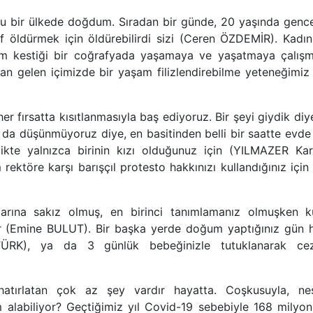
u bir ülkede doğdum. Sıradan bir günde, 20 yaşında gence
f öldürmek için öldürebilirdi sizi (Ceren ÖZDEMİR). Kad
 kestiği bir coğrafyada yaşamaya ve yaşatmaya çalış
an gelen içimizde bir yaşam filizlendirebilme yeteneğimiz
 her fırsatta kısıtlanmasıyla baş ediyoruz. Bir şeyi giydik di
 da düşünmüyoruz diye, en basitinden belli bir saatte evde 
kte yalnızca birinin kızı olduğunuz için (YILMAZER Kard
ktöre karşı barışçıl protesto hakkınızı kullandığınız içi
ızlarına sakız olmuş, en birinci tanımlamanız olmuşken kü
ilir (Emine BULUT). Bir başka yerde doğum yaptığınız gün
ZTÜRK), ya da 3 günlük bebeğinizle tutuklanarak ce
atırlatan çok az şey vardır hayatta. Coşkusuyla, neş
m alabiliyor? Geçtiğimiz yıl Covid-19 sebebiyle 168 milyo