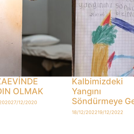
ZAEVİNDE
Kalbimizdeki
DIN OLMAK
Yangını
Söndürmeye Ge
/2020
27/12/2020
18/12/2022
19/12/2022