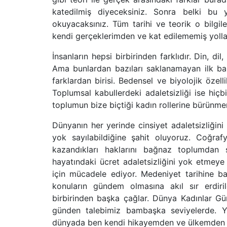
katedilmiş diyeceksiniz. Sonra belki bu 
okuyacaksınız. Tüm tarihi ve teorik o bilgile
kendi gerçeklerimden ve kat edilememiş yol
İnsanların hepsi birbirinden farklıdır. Din, dil
Ama bunlardan bazıları saklanamayan ilk bakış
farklardan birisi. Bedensel ve biyolojik özell
Toplumsal kabullerdeki adaletsizliği ise hic
toplumun bize biçtiği kadın rollerine bürünm
Dünyanın her yerinde cinsiyet adaletsizliğini 
yok sayılabildiğine şahit oluyoruz. Coğra
kazandıkları haklarını bağnaz toplumdan sö
hayatındaki ücret adaletsizliğini yok etmeye c
için mücadele ediyor. Medeniyet tarihine ba
konuların gündem olmasına akıl sır erdiri
birbirinden başka çağlar. Dünya Kadınlar Gu
günden talebimiz bambaşka seviyelerde. Yuk
dünyada ben kendi hikayemden ve ülkemden o