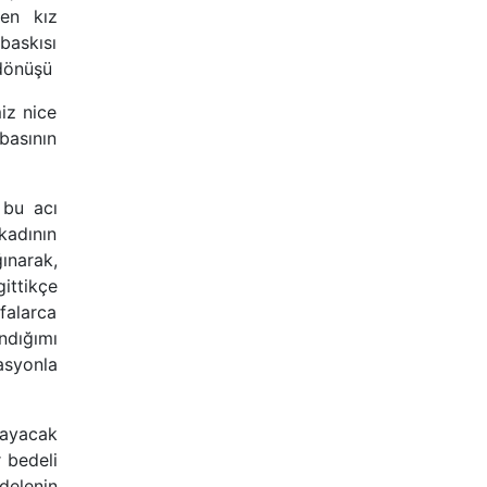
yen kız
 baskısı
nüşü
miz nice
basının
 bu acı
 kadının
̆ınarak,
ittikçe
falarca
ndığımı
rasyonla
ymayacak
r bedeli
delenin