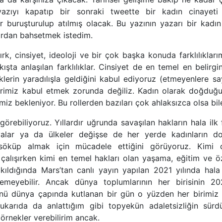
yazıyı kapatıp bir sonraki tweette bir kadın cinayeti
r buruşturulup atılmış olacak. Bu yazının yazarı bir kadı
lardan bahsetmek istedim.
, ırk, cinsiyet, ideoloji ve bir çok başka konuda farklılıkları
ta anlaşılan farklılıklar. Cinsiyet de en temel en belirgi
iklerin yaradılışla geldiğini kabul ediyoruz (etmeyenlere sa
̧birimiz kabul etmek zorunda değiliz. Kadın olarak doğdug
emiz bekleniyor. Bu rollerden bazıları çok ahlaksızca olsa bil
görebiliyoruz. Yıllardır uğrunda savaşılan hakların hala ilk 
fyalar ya da ülkeler değişse de her yerde kadınların dog
küp almak için mücadele ettiğini görüyoruz. Kimi ç
̧alışırken kimi en temel hakları olan yaşama, eğitim ve öz
kıldığında Mars’tan canlı yayın yapılan 2021 yılında hala 
lemeyebilir. Ancak dünya toplumlarının her birisinin 20
̈nü dünya çapında kutlanan bir gün o yüzden her birimiz 
arıda da anlattığım gibi topyekün adaletsizliğin sürdü
̈rnekler verebilirim ancak.