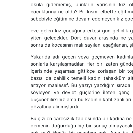
okula gidememiş, bunların yarısının kız ol
çocuklarına ne oldu? Bir kısmı elbette eğiti
sebebiyle eğitimine devam edemeyen kız çocuk
eve gelen kız çocuğuna ertesi gün gelinlik gi
yiten gelecekler. Dört duvar arasında ne yas
sonra da kocasının malı sayılan, aşağılanan, s
Yukarıda adı geçen veya geçmeyen kadınlar
sonlarla karşılaşmadılar. Her biri zaten gün
içerisinde yaşaması gittikçe zorlaşan bir 
bazısı da cahillik temelli kadını tahakküm al
artıyor maalesef. Bu yazıyı yazdığım sırada 
söyleyen ve devlet güçlerine ileten genç bi
düşünebilirsiniz ama bu kadının katil zanlıla
gözaltına alınmışlardı.
Bu çizilen çaresizlik tablosunda bir kadına ne
demenin doğurduğu hiç bir sonuç olmayacak 
yok mu? Henüz bir cevabım yok. Ama bu demek