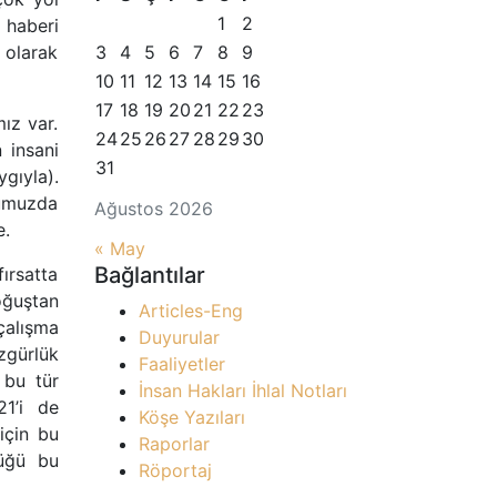
1
2
 haberi
n olarak
3
4
5
6
7
8
9
10
11
12
13
14
15
16
17
18
19
20
21
22
23
mız var.
24
25
26
27
28
29
30
n insani
31
ygıyla).
̆umuzda
Ağustos 2026
e.
« May
Bağlantılar
fırsatta
̆uştan
Articles-Eng
alışma
Duyurular
gürlük
Faaliyetler
bu tür
İnsan Hakları İhlal Notları
21’i de
Köşe Yazıları
için bu
Raporlar
ğü bu
Röportaj