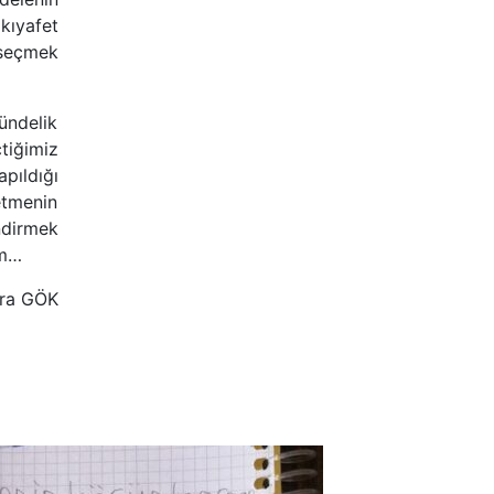
 kıyafet
seçmek
ündelik
tiğimiz
pıldığı
etmenin
ndirmek
ım…
bra GÖK