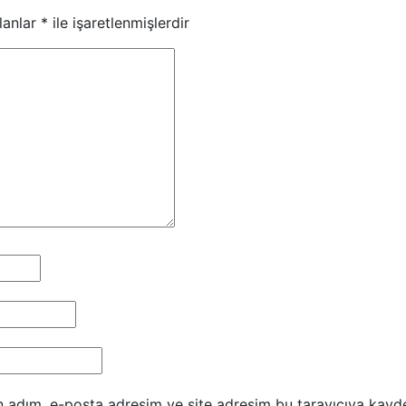
lanlar
*
ile işaretlenmişlerdir
n adım, e-posta adresim ve site adresim bu tarayıcıya kayde