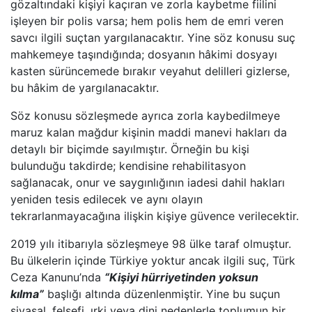
gözaltındaki kişiyi kaçıran ve zorla kaybetme fiilini
işleyen bir polis varsa; hem polis hem de emri veren
savcı ilgili suçtan yargılanacaktır. Yine söz konusu suç
mahkemeye taşındığında; dosyanın hâkimi dosyayı
kasten sürüncemede bırakır veyahut delilleri gizlerse,
bu hâkim de yargılanacaktır.
Söz konusu sözleşmede ayrıca zorla kaybedilmeye
maruz kalan mağdur kişinin maddi manevi hakları da
detaylı bir biçimde sayılmıştır. Örneğin bu kişi
bulunduğu takdirde; kendisine rehabilitasyon
sağlanacak, onur ve saygınlığının iadesi dahil hakları
yeniden tesis edilecek ve aynı olayın
tekrarlanmayacağına ilişkin kişiye güvence verilecektir.
2019 yılı itibarıyla sözleşmeye 98 ülke taraf olmuştur.
Bu ülkelerin içinde Türkiye yoktur ancak ilgili suç, Türk
Ceza Kanunu’nda
“Kişiyi hürriyetinden yoksun
kılma”
başlığı altında düzenlenmiştir. Yine bu suçun
siyasal, felsefi, ırki veya dini nedenlerle toplumun bir