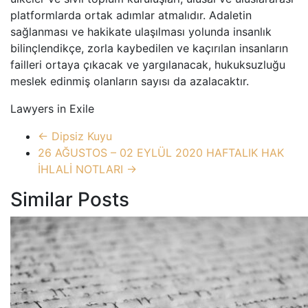
platformlarda ortak adımlar atmalıdır. Adaletin
sağlanması ve hakikate ulaşılması yolunda insanlık
bilinçlendikçe, zorla kaybedilen ve kaçırılan insanların
failleri ortaya çıkacak ve yargılanacak, hukuksuzluğu
meslek edinmiş olanların sayısı da azalacaktır.
Lawyers in Exile
←
Dipsiz Kuyu
26 AĞUSTOS – 02 EYLÜL 2020 HAFTALIK HAK
İHLALİ NOTLARI
→
Similar Posts