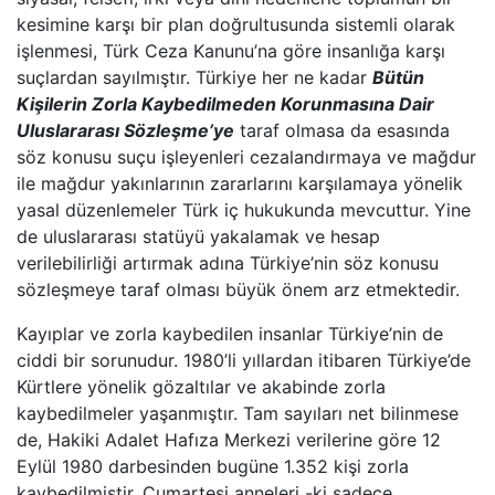
kesimine karşı bir plan doğrultusunda sistemli olarak
işlenmesi, Türk Ceza Kanunu’na göre insanlığa karşı
suçlardan sayılmıştır. Türkiye her ne kadar
Bütün
Kişilerin Zorla Kaybedilmeden Korunmasına Dair
Uluslararası Sözleşme’ye
taraf olmasa da esasında
söz konusu suçu işleyenleri cezalandırmaya ve mağdur
ile mağdur yakınlarının zararlarını karşılamaya yönelik
yasal düzenlemeler Türk iç hukukunda mevcuttur. Yine
de uluslararası statüyü yakalamak ve hesap
verilebilirliği artırmak adına Türkiye’nin söz konusu
sözleşmeye taraf olması büyük önem arz etmektedir.
Kayıplar ve zorla kaybedilen insanlar Türkiye’nin de
ciddi bir sorunudur. 1980’li yıllardan itibaren Türkiye’de
Kürtlere yönelik gözaltılar ve akabinde zorla
kaybedilmeler yaşanmıştır. Tam sayıları net bilinmese
de, Hakiki Adalet Hafıza Merkezi verilerine göre 12
Eylül 1980 darbesinden bugüne 1.352 kişi zorla
kaybedilmiştir. Cumartesi anneleri -ki sadece