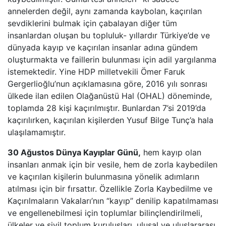
annelerden değil, aynı zamanda kaybolan, kaçırılan
sevdiklerini bulmak için çabalayan diğer tüm
insanlardan oluşan bu topluluk- yıllardır Türkiye’de ve
dünyada kayıp ve kaçırılan insanlar adına gündem
oluşturmakta ve faillerin bulunması için adil yargılanma
istemektedir. Yine HDP milletvekili Ömer Faruk
Gergerlioğlu’nun açıklamasına göre, 2016 yılı sonrası
ülkede ilan edilen Olağanüstü Hal (OHAL) döneminde,
toplamda 28 kişi kaçırılmıştır. Bunlardan 7’si 2019’da
kaçırılırken, kaçırılan kişilerden Yusuf Bilge Tunç’a hala
ulaşılamamıştır.
30 Ağustos Dünya Kayıplar Günü,
hem kayıp olan
insanları anmak için bir vesile, hem de zorla kaybedilen
ve kaçırılan kişilerin bulunmasına yönelik adımların
atılması için bir fırsattır. Özellikle Zorla Kaybedilme ve
Kaçırılmaların Vakaları’nın “kayıp” denilip kapatılmaması
ve engellenebilmesi için toplumlar bilinçlendirilmeli,
ülkeler ve sivil toplum kuruluşları, ulusal ve uluslararası